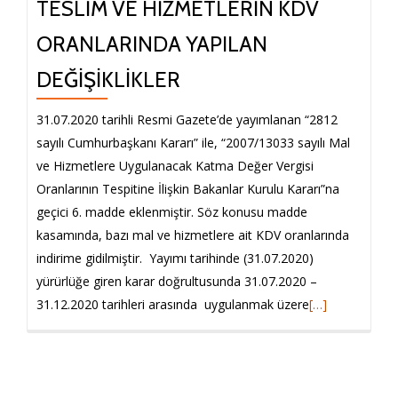
TESLIM VE HIZMETLERIN KDV
ORANLARINDA YAPILAN
DEĞIŞIKLIKLER
31.07.2020 tarihli Resmi Gazete’de yayımlanan “2812
sayılı Cumhurbaşkanı Kararı” ile, “2007/13033 sayılı Mal
ve Hizmetlere Uygulanacak Katma Değer Vergisi
Oranlarının Tespitine İlişkin Bakanlar Kurulu Kararı”na
geçici 6. madde eklenmiştir. Söz konusu madde
kasamında, bazı mal ve hizmetlere ait KDV oranlarında
indirime gidilmiştir. Yayımı tarihinde (31.07.2020)
yürürlüğe giren karar doğrultusunda 31.07.2020 –
Hakkında
31.12.2020 tarihleri arasında uygulanmak üzere
[…]
daha
fazlasını
oku
31-