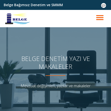
Belge Bağımsız Denetim ve SMMM
fa-
comme
İçeriğe
o
geç
DO
AÇ
BELGE DENETIM YAZI VE
MAKALELER
Mevzuat değişimleri, yazılar ve makaleler