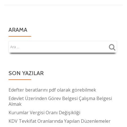
07-
2020
ve
31-
ARAMA
12-
2020
tarihleri
arasında
bazı
SON YAZILAR
teslim
ve
hizmetlerin
Edefter beratlarını pdf olarak görebilmek
KDV
Edevlet Üzerinden Görev Belgesi Çalışma Belgesi
oranlarında
Almak
yapılan
Kurumlar Vergisi Oranı Değişikliği
değişiklikler
KDV Tevkifat Oranlarında Yapılan Düzenlemeler